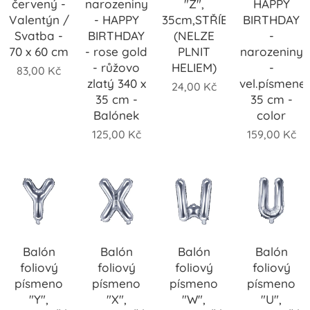
červený -
narozeniny
"Z",
HAPPY
Valentýn /
- HAPPY
35cm,STŘÍBRNÝ
BIRTHDAY
Svatba -
BIRTHDAY
(NELZE
-
70 x 60 cm
- rose gold
PLNIT
narozeniny
- růžovo
HELIEM)
-
83,00
Kč
zlatý 340 x
vel.písmene
24,00
Kč
35 cm -
35 cm -
Balónek
color
125,00
Kč
159,00
Kč
Balón
Balón
Balón
Balón
foliový
foliový
foliový
foliový
písmeno
písmeno
písmeno
písmeno
"Y",
"X",
"W",
"U",