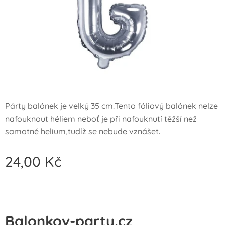
Párty balónek je velký 35 cm.Tento fóliový balónek nelze
nafouknout héliem neboť je při nafouknutí těžší než
samotné helium,tudíž se nebude vznášet.
24,00
Kč
Balonkov-party.cz