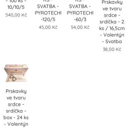
- 100 ks -
Prskavky
SVATBA -
SVATBA -
10/10/5
ve tvaru
PYROTECHNIKA
PYROTECHNIKA
540,00
Kč
srdce -
-120/5
-60/3
srdíčka - 2
45,00
Kč
54,00
Kč
ks / 16,5cm
- Valentýn
- Svatba
38,00
Kč
Prskavky
ve tvaru
srdce -
srdíčka -
box - 24 ks
- Valentýn