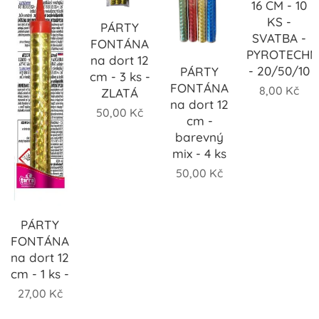
16 CM - 10
KS -
PÁRTY
SVATBA -
FONTÁNA
PYROTECHN
na dort 12
- 20/50/10
PÁRTY
cm - 3 ks -
FONTÁNA
8,00
Kč
ZLATÁ
na dort 12
50,00
Kč
cm -
barevný
mix - 4 ks
50,00
Kč
PÁRTY
FONTÁNA
na dort 12
cm - 1 ks -
27,00
Kč