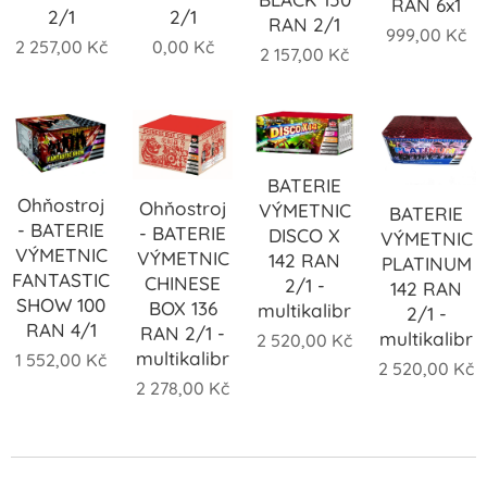
RAN 6x1
2/1
2/1
RAN 2/1
999,00
Kč
2 257,00
Kč
0,00
Kč
2 157,00
Kč
BATERIE
Ohňostroj
Ohňostroj
VÝMETNIC
BATERIE
- BATERIE
- BATERIE
DISCO X
VÝMETNIC
VÝMETNIC
VÝMETNIC
142 RAN
PLATINUM
FANTASTIC
CHINESE
2/1 -
142 RAN
SHOW 100
BOX 136
multikalibr
2/1 -
RAN 4/1
RAN 2/1 -
multikalibr
2 520,00
Kč
multikalibr
1 552,00
Kč
2 520,00
Kč
2 278,00
Kč