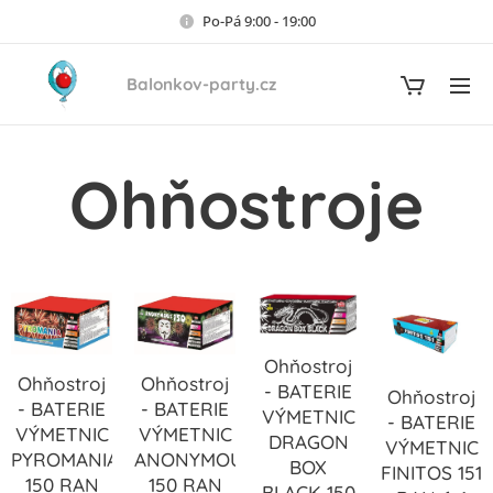
Po-Pá 9:00 - 19:00
Balonkov-party.cz
Ohňostroje
Ohňostroj
Ohňostroj
Ohňostroj
- BATERIE
Ohňostroj
- BATERIE
- BATERIE
VÝMETNIC
- BATERIE
VÝMETNIC
VÝMETNIC
DRAGON
VÝMETNIC
PYROMANIA
ANONYMOUS
BOX
FINITOS 151
150 RAN
150 RAN
BLACK 150