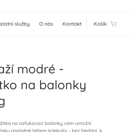
statní služby
O nás
Kontakt
Košík
aží modré -
tko na balonky
g
ěžítka na nafukovací balónky vám umožní
ónky naplněné héliem kdekoliv – bez hledání, k