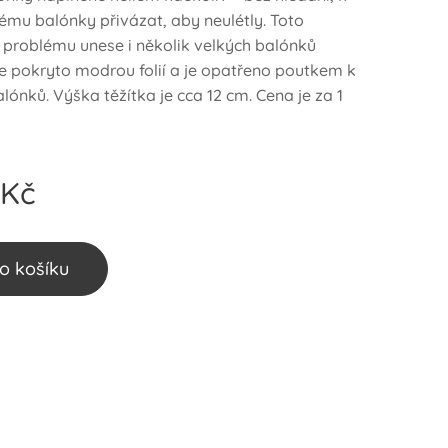
mu balónky přivázat, aby neulétly. Toto
z problému unese i několik velkých balónků
je pokryto modrou folií a je opatřeno poutkem k
lónků. Výška těžítka je cca 12 cm. Cena je za 1
Kč
o košíku