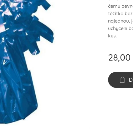
čemu pevné
těžítko be
najednou, 
uchycení ba
kus.
28,00
D