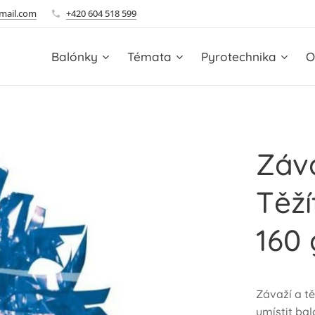
mail.com
+420 604 518 599
Balónky
Témata
Pyrotechnika
O
Záv
Těží
160 
Závaží a t
umístit bal