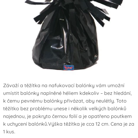
Závaží a těžítka na nafukovací balónky vám umožní
umístit balónky naplněné héliem kdekoliv – bez hledání,
k čemu pevnému balónky přivázat, aby neulétly. Toto
těžítko bez problému unese i několik velkých balónků
najednou, je pokryto černou folií a je opatřeno poutkem
k uchycení balónků.Výška těžítka je cca 12 cm. Cena je za
1 kus.