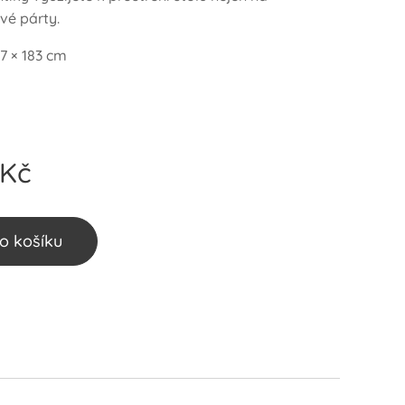
vé párty.
7 × 183 cm
Kč
o košíku