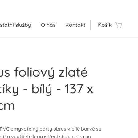
statní služby
O nás
Kontakt
Košík
s foliový zlaté
íky - bílý - 137 x
 cm
 PVC omyvatelný párty ubrus v bílé barvě se
tíky využijete k prostření stolu nejen na