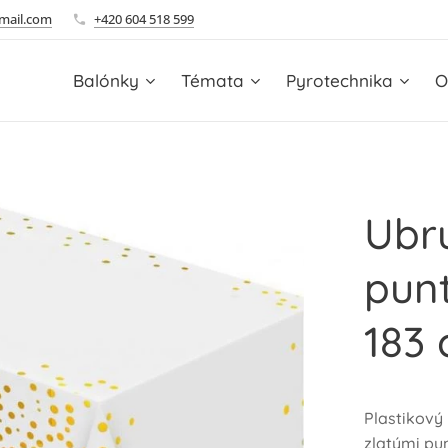
mail.com
+420 604 518 599
Balónky
Témata
Pyrotechnika
O
Ubru
punt
183
Plastikový
zlatými pun