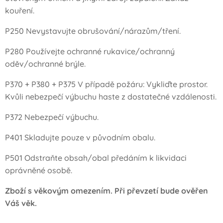
kouření.
P250 Nevystavujte obrušování/ná­razům/tření.
P280 Používejte ochranné rukavice/ochranný
oděv/ochranné brý­le.
P370 + P380 + P375 V případě požáru: Vykliďte prostor.
Kvůli nebezpečí výbuchu haste z dostatečné vzdálenosti.
P372 Nebezpečí výbuchu.
P401 Skladujte pouze v původním obalu.
P501 Odstraňte obsah/obal předáním k likvidaci
oprávněné osobě.
Zboží s věkovým omezením. Při převzetí bude ověřen
Váš věk.