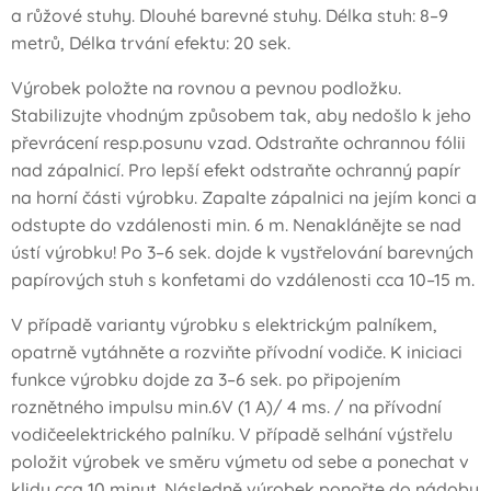
a růžové stuhy. Dlouhé barevné stuhy. Délka stuh: 8–9
metrů, Délka trvání efektu: 20 sek.
Výrobek položte na rovnou a pevnou podložku.
Stabilizujte vhodným způsobem tak, aby nedošlo k jeho
převrácení resp.posunu vzad. Odstraňte ochrannou fólii
nad zápalnicí. Pro lepší efekt odstraňte ochranný papír
na horní části výrobku. Zapalte zápalnici na jejím konci a
odstupte do vzdálenosti min. 6 m. Nenaklánějte se nad
ústí výrobku! Po 3–6 sek. dojde k vystřelování barevných
papírových stuh s konfetami do vzdálenosti cca 10–15 m.
V případě varianty výrobku s elektrickým palníkem,
opatrně vytáhněte a rozviňte přívodní vodiče. K iniciaci
funkce výrobku dojde za 3–6 sek. po připojením
roznětného impulsu min.6V (1 A)/ 4 ms. / na přívodní
vodičeelektrického palníku. V případě selhání výstřelu
položit výrobek ve směru výmetu od sebe a ponechat v
klidu cca 10 minut. Následně výrobek ponořte do nádoby