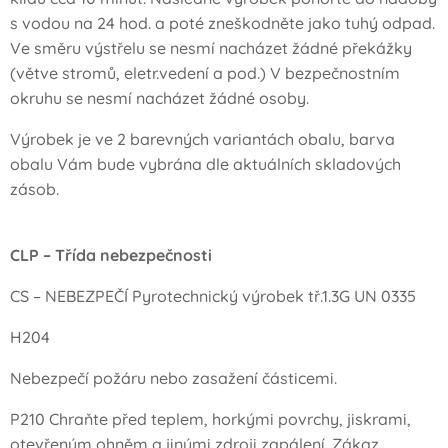
s vodou na 24 hod. a poté zneškodněte jako tuhý odpad.
Ve směru výstřelu se nesmí nacházet žádné překážky
(větve stromů, eletr.vedení a pod.) V bezpečnostním
okruhu se nesmí nacházet žádné osoby.
Výrobek je ve 2 barevných variantách obalu, barva
obalu Vám bude vybrána dle aktuálních skladových
zásob.
CLP – Třída nebezpečnosti
CS – NEBEZPEČÍ Pyrotechnický výrobek tř.1.3G UN 0335
H204
Nebezpečí požáru nebo zasažení částicemi.
P210 Chraňte před teplem, horkými povrchy, jiskrami,
otevřeným ohněm a jinými zdroji zapálení. Zákaz