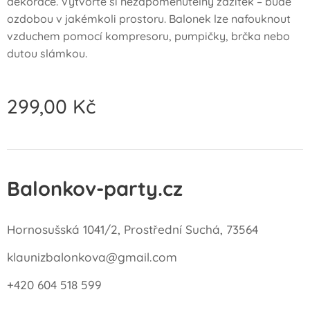
dekorace. Vytvořte si nezapomenutelný zážitek – bude
ozdobou v jakémkoli prostoru. Balonek lze nafouknout
vzduchem pomocí kompresoru, pumpičky, brčka nebo
dutou slámkou.
299,00
Kč
Balonkov-party.cz
Hornosušská 1041/2, Prostřední Suchá, 73564
klaunizbalonkova@gmail.com
+420 604 518 599