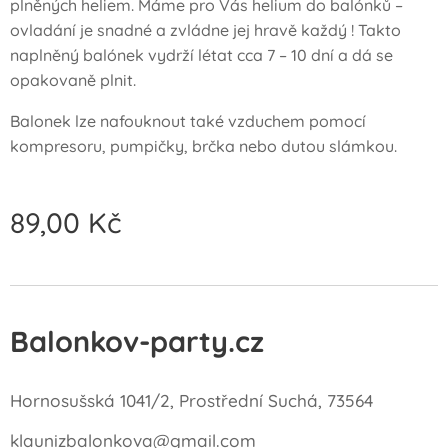
plněných heliem. Máme pro Vás helium do balónků –
ovladání je snadné a zvládne jej hravě každý ! Takto
naplněný balónek vydrží létat cca 7 – 10 dní a dá se
opakovaně plnit.
Balonek lze nafouknout také vzduchem pomocí
kompresoru, pumpičky, brčka nebo dutou slámkou.
89,00
Kč
Balonkov-party.cz
Hornosušská 1041/2, Prostřední Suchá, 73564
klaunizbalonkova@gmail.com