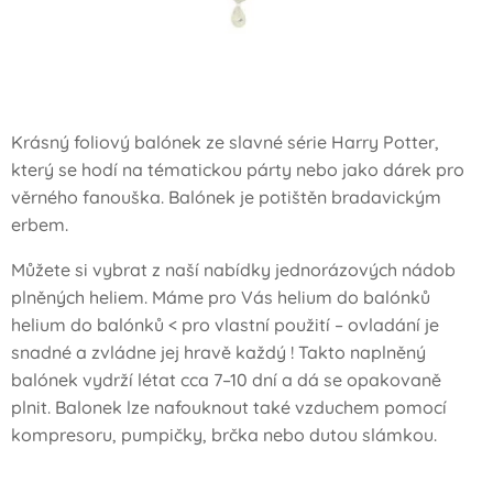
Krásný foliový balónek ze slavné série Harry Potter,
který se hodí na tématickou párty nebo jako dárek pro
věrného fanouška. Balónek je potištěn bradavickým
erbem.
Můžete si vybrat z naší nabídky jednorázových nádob
plněných heliem. Máme pro Vás helium do balónků
helium do balónků < pro vlastní použití – ovladání je
snadné a zvládne jej hravě každý ! Takto naplněný
balónek vydrží létat cca 7–10 dní a dá se opakovaně
plnit. Balonek lze nafouknout také vzduchem pomocí
kompresoru, pumpičky, brčka nebo dutou slámkou.