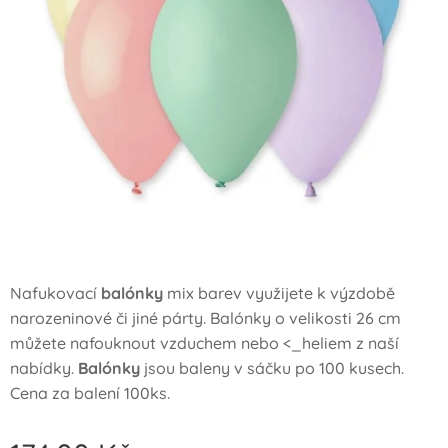
Nafukovací
ba­lónky
mix barev využijete k výzdobě
naro­zeninové či jiné párty. Balónky o velikosti 26 cm
můžete nafouknout vzduchem nebo <_heliem z na­ší
nabídky.
Balón­ky
jsou baleny v sáčku po 100 kusech.
Cena za balení 100ks.