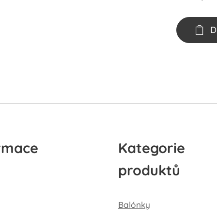
D
rmace
Kategorie
produktů
Balónky