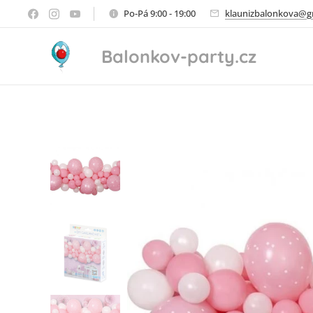
Po-Pá 9:00 - 19:00
klaunizbalonkova@g
Balonkov-party.cz