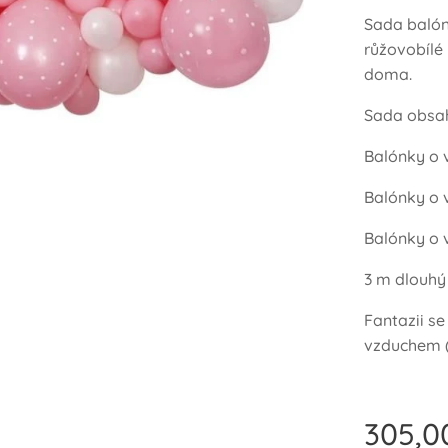
Sada balón
růžovobílé 
doma.
Sada obsah
Balónky o v
Balónky o v
Balónky o v
3 m dlouhý
Fantazii s
vzduchem (
305,0