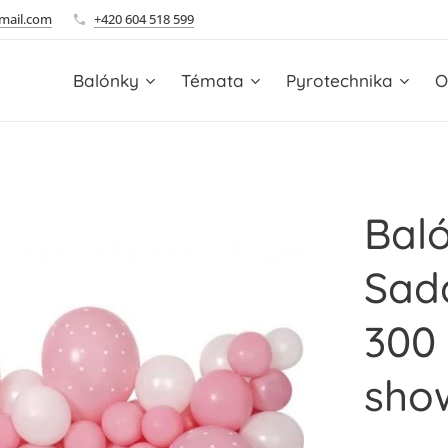
mail.com
+420 604 518 599
Balónky
Témata
Pyrotechnika
O
Baló
Sad
300 
sho