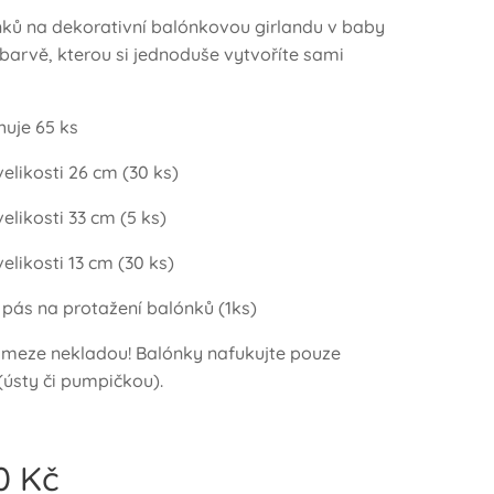
ků na dekorativní balónkovou girlandu v baby
barvě, kterou si jednoduše vytvoříte sami
uje 65 ks
elikosti 26 cm (30 ks)
elikosti 33 cm (5 ks)
elikosti 13 cm (30 ks)
 pás na protažení balónků (1ks)
e meze nekladou! Balónky nafukujte pouze
ústy či pumpičkou).
0
Kč