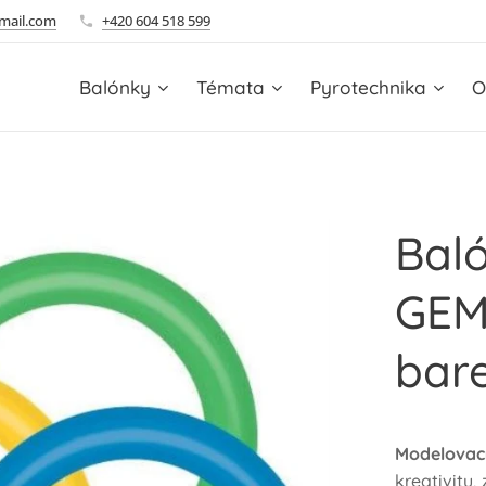
mail.com
+420 604 518 599
Balónky
Témata
Pyrotechnika
O
Bal
GEM
bare
Modelovací
kreativitu,