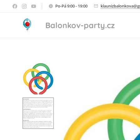
Po-Pá 9:00 - 19:00
klaunizbalonkova@g
Balonkov-party.cz