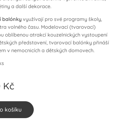
ětiny a další dekorace.
í balónky
využívají pro své programy školy,
ntra volného času. Modelovací (tvarovací)
ou oblíbenou atrakcí kouzelnických vystoupení
ětských představení, tvarovací balónky přináší
em v nemocnicích a dětských domovech.
ks
0
Kč
o košíku