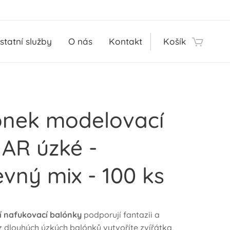
statní služby
O nás
Kontakt
Košík
ónek modelovací
AR úzké -
vný mix - 100 ks
 nafukovací balónky
podporují fantazii a
 z dlouhých úzkých balónků vytvoříte zvířátka,