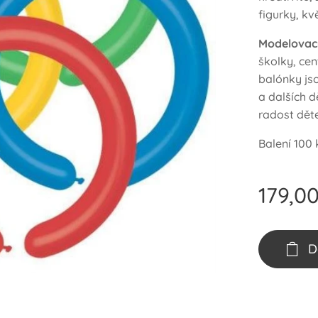
figurky, kv
Modelovac
školky, ce
balónky js
a dalších d
radost dět
Balení 100 
179,0
D