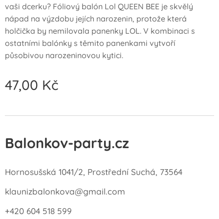
vaši dcerku? Fóliový balón Lol QUEEN BEE je skvělý
nápad na výzdobu jejích narozenin, protože která
holčička by nemilovala panenky LOL. V kombinaci s
ostatními balónky s těmito panenkami vytvoří
působivou narozeninovou kytici.
47,00
Kč
Balonkov-party.cz
Hornosušská 1041/2, Prostřední Suchá, 73564
klaunizbalonkova@gmail.com
+420 604 518 599