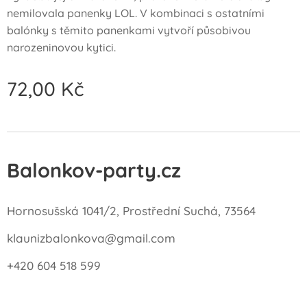
nemilovala panenky LOL. V kombinaci s ostatními
balónky s těmito panenkami vytvoří působivou
narozeninovou kytici.
72,00
Kč
Balonkov-party.cz
Hornosušská 1041/2, Prostřední Suchá, 73564
klaunizbalonkova@gmail.com
+420 604 518 599