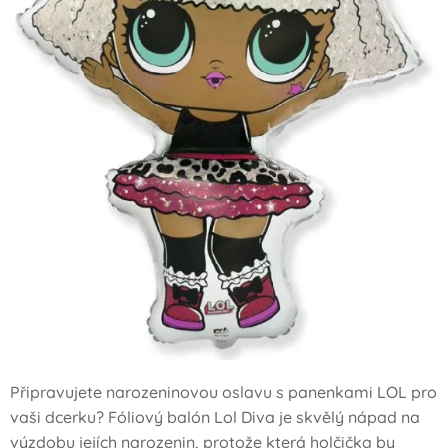
Připravujete narozeninovou oslavu s panenkami LOL pro
vaši dcerku? Fóliový balón Lol Diva je skvělý nápad na
výzdobu jejích narozenin, protože která holčička by