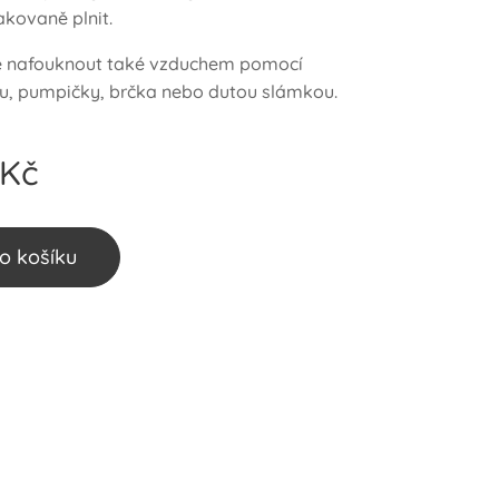
akovaně plnit.
e nafouknout také vzduchem pomocí
, pumpičky, brčka nebo dutou slámkou.
Kč
o košíku