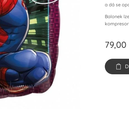
a dá se op
Balonek lz
kompresoru
79,00
D