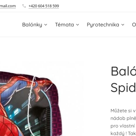
mail.com
+420 604 518 599
Balónky
Témata
Pyrotechnika
O
Baló
Spi
Můžete si 
nádob plně
pro vlastní
každý ! Tak