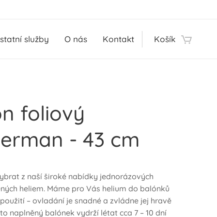
statní služby
O nás
Kontakt
Košík
n foliový
derman - 43 cm
vybrat z naší široké nabídky jednorázových
ných heliem. Máme pro Vás helium do balónků
 použití – ovladání je snadné a zvládne jej hravě
to naplněný balónek vydrží létat cca 7 – 10 dní