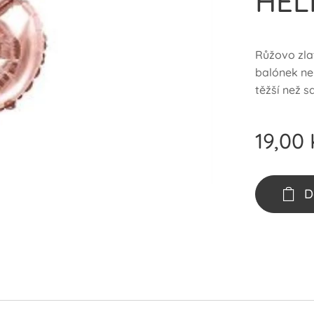
HEL
Růžovo zlat
balónek ne
těžší než 
19,00
D