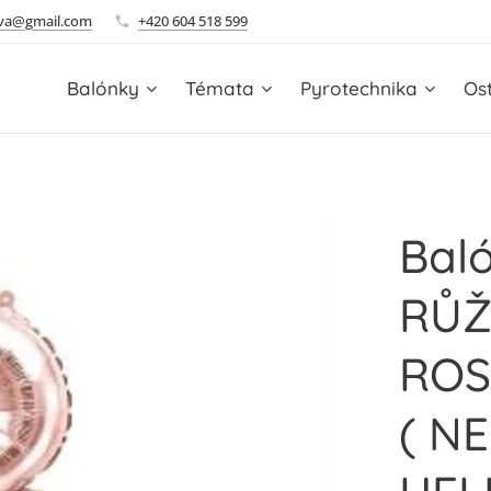
ova@gmail.com
+420 604 518 599
Balónky
Témata
Pyrotechnika
Ost
Baló
RŮŽ
ROS
( N