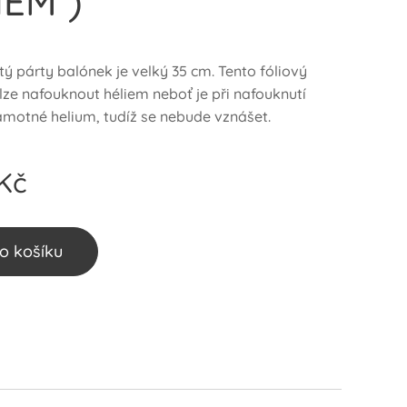
IEM )
ý párty balónek je velký 35 cm. Tento fóliový
lze nafouknout héliem neboť je při nafouknutí
samotné helium, tudíž se nebude vznášet.
Kč
o košíku