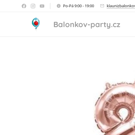
Po-Pá 9:00 - 19:00
klaunizbalonk
Balonkov-party.cz