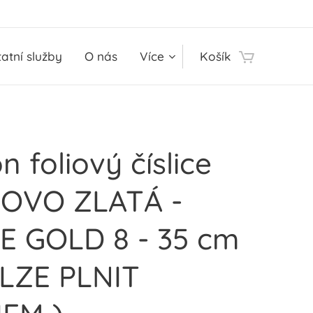
atní služby
O nás
Více
Košík
n foliový číslice
OVO ZLATÁ -
E GOLD 8 - 35 cm
ELZE PLNIT