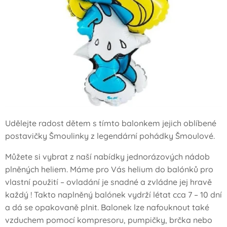
Udělejte radost dětem s tímto balonkem jejich oblíbené
postavičky Šmoulinky z legendární pohádky Šmoulové.
Můžete si vybrat z naší nabídky jednorázových nádob
plněných heliem. Máme pro Vás helium do balónků pro
vlastní použití – ovladání je snadné a zvládne jej hravě
každý ! Takto naplněný balónek vydrží létat cca 7 – 10 dní
a dá se opakovaně plnit. Balonek lze nafouknout také
vzduchem pomocí kompresoru, pumpičky, brčka nebo